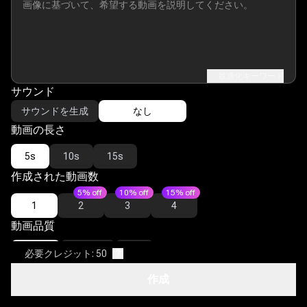
最適化キーワード
サウンド
サウンドを生成
なし
動画の長さ
5s
10s
15s
作成された動画数
5% off
10% off
15% off
1
2
3
4
動画品質
720P
1080P
4K
必要クレジット: 50
?
オープンディスカバリー
?
作成