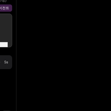
사항)
이전트
키워드
5s