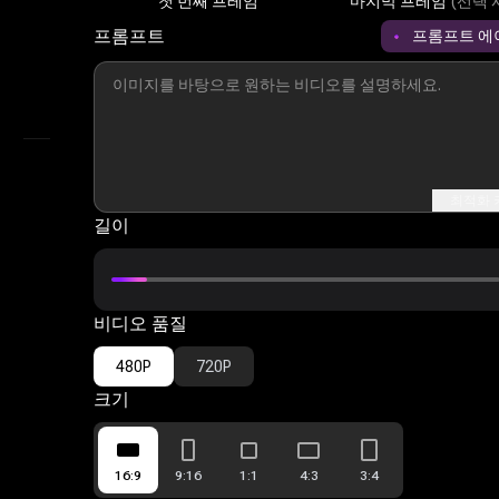
첫 번째 프레임
마지막 프레임
(선택 
모방하다
프롬프트
프롬프트 에
AI 참조 영상
AI 영상 제작
내 라이브러리
최적화 
길이
비디오 품질
480P
720P
크기
16:9
9:16
1:1
4:3
3:4