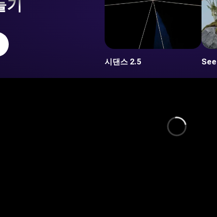
들기
시댄스 2.5
See