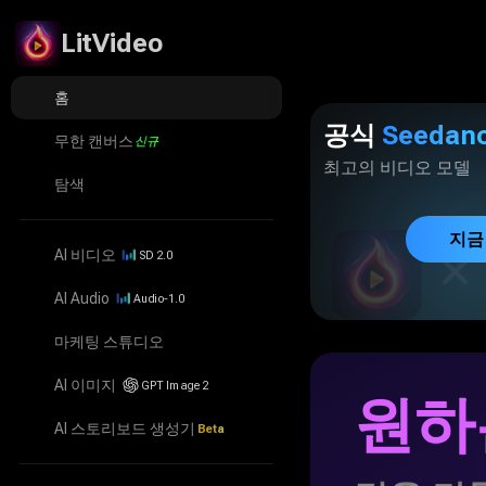
LitVideo
LitMedia
LitMedia LitVid
Seedance 2.5
홈
홈
공식
Seedanc
무한 캔버스
신규
무한 캔버스
최고의 비디오 모델
탐색
탐색
지금
AI 비디오
SD 2.0
AI 비디오
AI Audio
Audio-1.0
AI Audio
마케팅 스튜디오
마케팅 스튜디오
AI 이미지
GPT Image 2
AI 이미지
원하
AI 스토리보드 생성기
Beta
AI 스토리보드 생성기