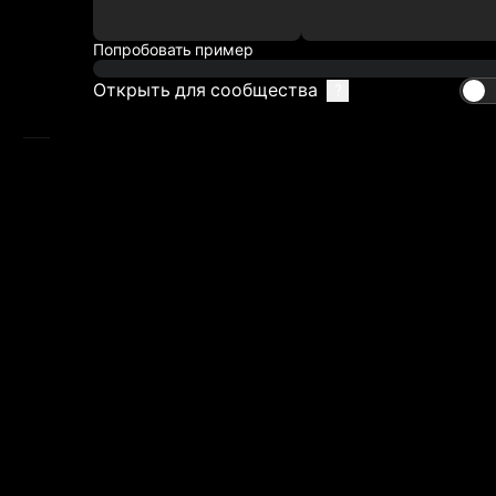
Мимик
Попробовать пример
Видео-референс
Открыть для сообщества
?
AI видеоредактор
Моя библиотека