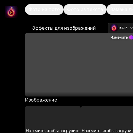
Фото из фото
Фото из текста
Замена л
LitMedia
Профессиональная генерация и настройка И
Эффекты для изображений
LitAI 5
Главная
Изменить
Бесконечный холст
Обзор
ИИ видео
AI Audio
Маркетинговая студия
Изображение
ИИ изображения
AI-генератор сторибордов
Нажмите, чтобы загрузить
Нажмите, чтобы загрузи