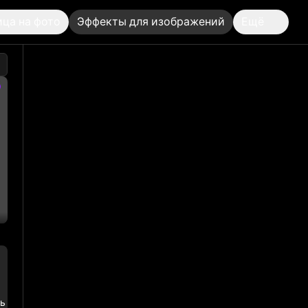
ица на фото
Эффекты для изображений
Ещё
И изображений
ть