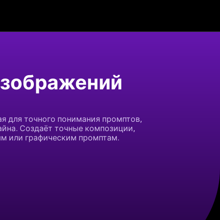
 изображений
ая для точного понимания промптов,
айна. Создаёт точные композиции,
ым или графическим промптам.