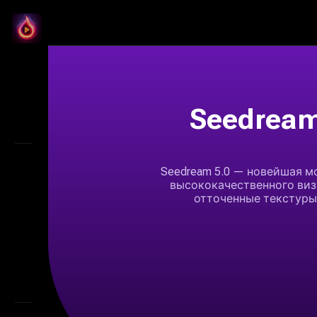
LitMedia
Главная
Бесконечный холст
Seedream
Обзор
Seedream 5.0 — новейшая м
ИИ видео
высококачественного виз
отточенные текстуры
AI Audio
Маркетинговая студия
ИИ изображения
AI-генератор сторибордов