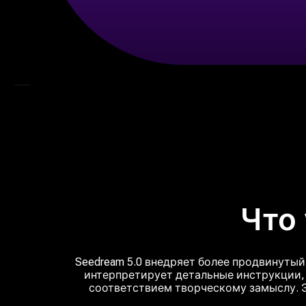
Мимик
Видео-референс
AI видеоредактор
Моя библиотека
Что 
Seedream 5.0 внедряет более продвинутый
интерпретирует детальные инструкции,
соответствием творческому замыслу. 