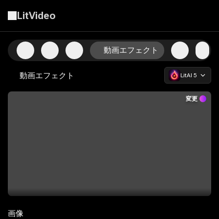
LitVideo
究極のAI動画スイートで作成を開始
動画エフェクト
動画エフェクト
LitAI 5
変更
画像