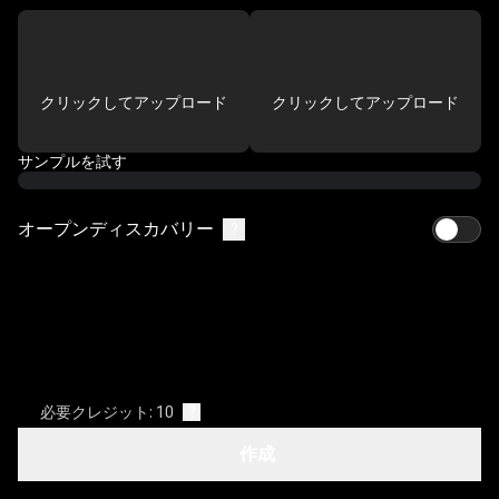
クリックしてアップロード
クリックしてアップロード
サンプルを試す
オープンディスカバリー
?
必要クレジット: 10
?
作成