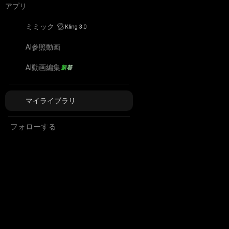
アプリ
ミミック
Kling 3.0
ミミック
AI参照動画
AI参照動画
AI動画編集
新着
AI動画編集
マイライブラリ
マイライブラリ
フォローする
Facebook
YouTube
TikTok
Discord