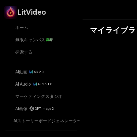
LitVideo
LitMedia
ホーム
マイライブラ
ホーム
個人のAIクリエイテ
無限キャンバス
新着
無限キャンバス
探索する
探索する
AI動画
SD 2.0
AI動画
AI Audio
Audio-1.0
AI Audio
マーケティングスタジオ
マーケティングスタジオ
AI画像
GPT Image 2
AI画像
AIストーリーボードジェネレーター
Beta
AIストーリーボードジェネレーター