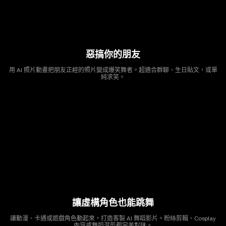
惡搞你的朋友
用 AI 照片動畫把朋友正經的照片變成爆笑舞者。超適合群聊、生日貼文，或單
純求笑。
讓虛構角色也能跳舞
讓動漫、卡通或遊戲角色動起來，打造客製 AI 舞蹈影片。粉絲剪輯、Cosplay
內容或舞蹈混剪都完美對味。