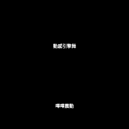
動感引擎舞
嗶嗶震動