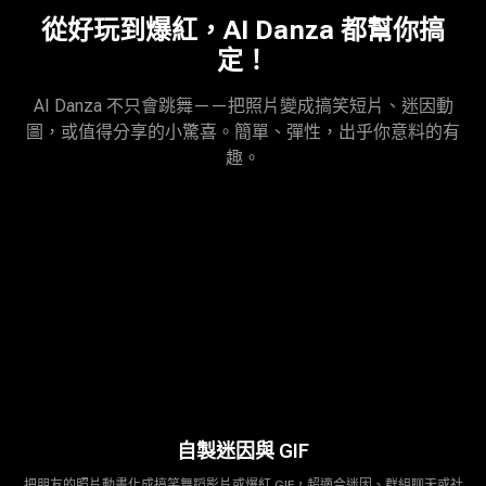
從好玩到爆紅，AI Danza 都幫你搞
定！
AI Danza 不只會跳舞——把照片變成搞笑短片、迷因動
圖，或值得分享的小驚喜。簡單、彈性，出乎你意料的有
趣。
自製迷因與 GIF
把朋友的照片動畫化成搞笑舞蹈影片或爆紅 GIF，超適合迷因、群組聊天或社