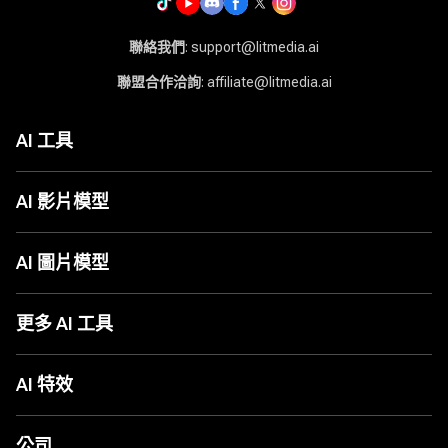
聯絡我們
: support@litmedia.ai
聯盟合作洽詢
: affiliate@litmedia.ai
AI 工具
AI 影片生成器
AI 音樂生成器
AI 影片模型
AI 翻唱生成器
Seed Audio 1.0
LitAI 5.5
圖片轉影片
Seedance 2.5
AI 圖片模型
文字轉影片
MiniMax H3
圖片轉圖片
Seedance 2.0
ChatGPT Images 2.0
文字轉圖片
Seedance 2.0 Mini
Nano Banana 2
更多 AI 工具
AI 影片動畫
Grok 1.5
Nano Banana
AI 影片延長
Happy Horse 1.0
Seedream 5.0
AI 電影製作工具
更多工具
Sora 2 Pro
Seedream 5.0 Pro
AI 世界盃歌曲
AI 特效
Veo 3.1
Seedream 4.5
AI 舞蹈生成器
Kling 3.0
Flux
AI 整人影片產生器
AI 親吻生成器
Wan AI
更多模型
AI TikTok 廣告生成器
AI 擁抱生成器
公司