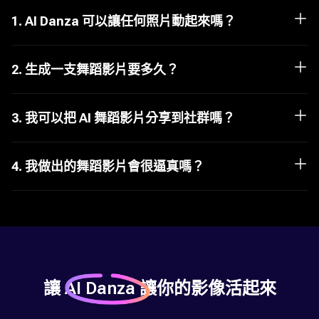
1. AI Danza 可以讓任何照片動起來嗎？
可以！建議上傳清晰的正面照片，效果最佳。
2. 生成一支舞蹈影片要多久？
AI 處理非常快——多數影片只需數秒即可完成。
3. 我可以把 AI 舞蹈影片分享到社群嗎？
當然可以！下載影片後直接發到 TikTok、Instagram 或任何你喜歡
的平台。
4. 我做出的舞蹈影片會很逼真嗎？
會的——AI Danza 旨在打造流暢、自然的舞蹈動畫，並保留你原始
照片的細節。從臉部表情到肢體動作，真實到能驚喜朋友，也趣味
到隨處分享。
讓 AI Danza 讓你的影像活起來