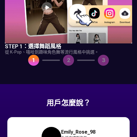
STEP 1：選擇舞蹈風格
從 K-Pop、嘻哈到趣味角色舞等流行風格中挑選。
1
2
3
用戶怎麼說？
Emily_Rose_98