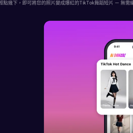
輕點幾下，即可將您的照片變成爆紅的TikTok舞蹈短片 — 無需