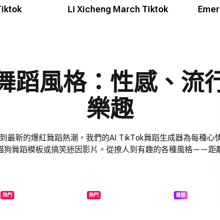
iktok
Li Xicheng March Tiktok
Emer
舞蹈風格：性感、流
樂趣
動作到最新的爆紅舞蹈熱潮，我們的AI TikTok舞蹈生成器為每種
貓狗舞蹈模板或搞笑迷因影片。從撩人到有趣的各種風格——距
熱門
熱門
最新