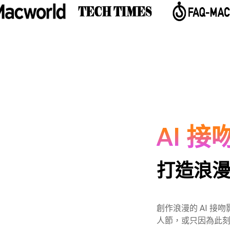
AI 
打造浪
創作浪漫的 AI 
人節，或只因為此