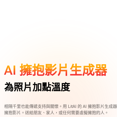
AI 擁抱影片生成器
為照片加點溫度
相隔千里也能傳遞支持與關懷。用 LitAI 的 AI 擁抱影片生
擁抱影片。送給朋友、家人，或任何需要虛擬擁抱的人。