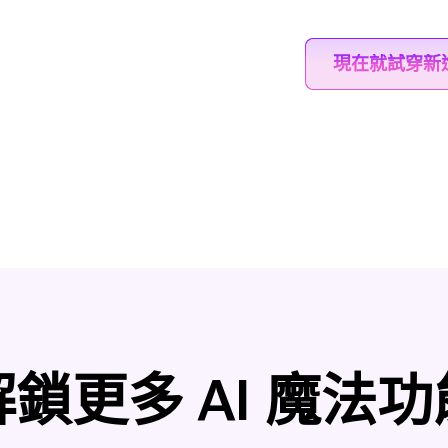
現在就試穿新
解鎖更多 AI 魔法功