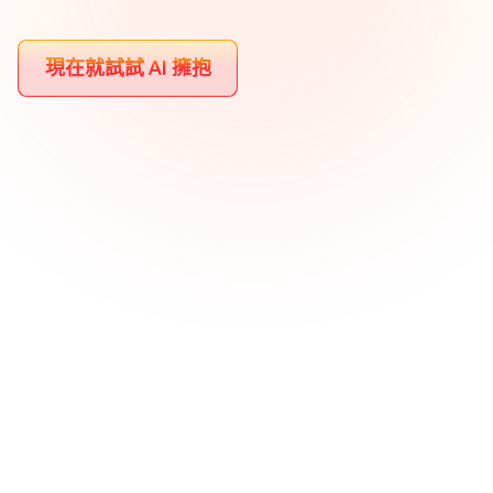
現在就試試 AI 擁抱