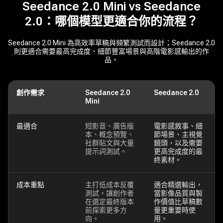
Seedance 2.0 Mini vs Seedance
2.0：哪個模型更適合你的流程？
Seedance 2.0 Mini 為高效率草稿與頻繁測試而設計；Seedance 2.0
則更適合需要最高完成度、細節豐富場景與高階電影感輸出的作
品。
創作需求
Seedance 2.0
Seedance 2.0
Mini
最適合
短影音、廣告版
電影感敘事、細
本、概念預覽、
節場景、主視覺
社群貼文與大量
鏡頭，以及需要
提示詞測試。
更高完成度的最
終素材。
成本重點
主打低成本反覆
適合精選輸出，
測試，讓創作者
當影像品質與製
在選定最終版本
作價值比草稿數
前探索更多方
量更重要時使
向。
用。