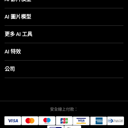
AI 翻唱生成器
Seed Audio 1.0
LitAI 5.5
圖片轉影片
Seedance 2.5
AI 圖片模型
文字轉影片
MiniMax H3
圖片轉圖片
Seedance 2.0
ChatGPT Images 2.0
文字轉圖片
Seedance 2.0 Mini
Nano Banana 2
更多 AI 工具
AI 影片動畫
Grok 1.5
Nano Banana
AI 影片延長
Happy Horse 1.0
Seedream 5.0
AI 電影製作工具
更多工具
Sora 2 Pro
Seedream 5.0 Pro
AI 世界盃歌曲
AI 特效
Veo 3.1
Seedream 4.5
AI 舞蹈生成器
Kling 3.0
Flux
AI 整人影片產生器
AI 親吻生成器
Wan AI
更多模型
AI TikTok 廣告生成器
AI 擁抱生成器
公司
Vidu Q3
AI 掌紋解讀
AI 舞蹈生成器
Vidu AI
AI TikTok 影片生成
AI 照片修復
資源
Kling AI 1.6
AI 圖片編輯器
AI 劇情生成器
指南
Jimeng AI
音效面板
吉卜力 AI 生成器
價格
Hailuo AI
下載影片
AI 自拍生成器
支援
Runway AI
更多工具
AI 公仔模型
常見問題
Luma AI
AI 棒球應援影片
關於我們
Pixverse AI
安全線上付款：
更多特效
聯絡我們
PixVerse V6
成為我們的合作夥伴
更多模型
Cookie 政策