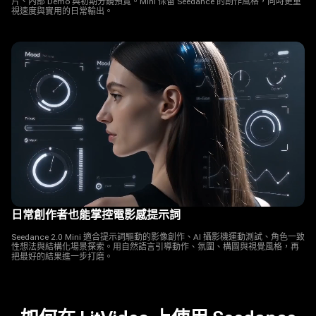
片、內部 Demo 與初期分鏡預覽。Mini 保留 Seedance 的創作風格，同時更重
視速度與實用的日常輸出。
日常創作者也能掌控電影感提示詞
Seedance 2.0 Mini 適合提示詞驅動的影像創作、AI 攝影機運動測試、角色一致
性想法與結構化場景探索。用自然語言引導動作、氛圍、構圖與視覺風格，再
把最好的結果進一步打磨。