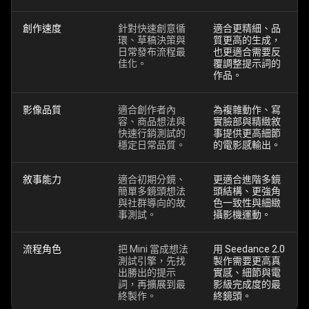
創作速度
針對快速創意循
適合更精細、品
環、草稿決策與
質更高的生成，
日常發布流程最
也更適合需要反
佳化。
覆調整提示詞的
作品。
影像品質
適合創作者內
為複雜動作、寫
容、商品想法與
實臉部與精緻敘
快速行銷測試的
事提供更高細節
穩定日常品質。
的電影感輸出。
敘事能力
適合初期分鏡、
更適合進階多鏡
簡單多鏡頭想法
頭結構、更強角
與社群導向的故
色一致性與細緻
事測試。
攝影機運動。
流程角色
把 Mini 當成想法
用 Seedance 2.0
測試引擎，先找
製作需要更高真
出勝出的提示
實感、細節與電
詞，再擴展到最
影級完成度的最
終製作。
終鏡頭。