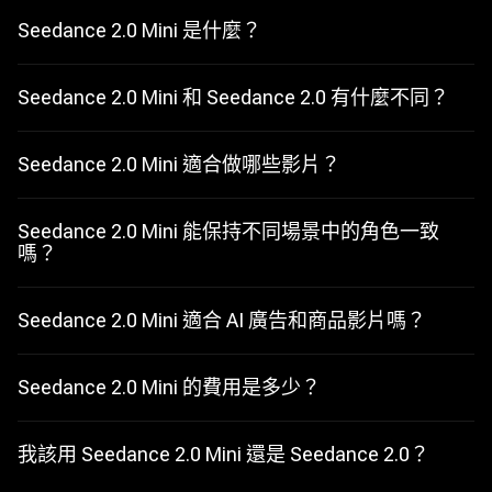
Seedance 2.0 Mini 是什麼？
Seedance 2.0 Mini 是輕量版 Seedance 影片生成模型，專注於更快
速草稿、低成本反覆測試與日常短影音創作。它適合想在最終生成
前測試更多提示詞、格式與行銷想法的創作者。
Seedance 2.0 Mini 和 Seedance 2.0 有什麼不同？
Seedance 2.0 Mini 更重視效率、速度與頻繁創意測試。Seedance
2.0 更適合最終電影感鏡頭、高細節場景、複雜動作與更精緻的敘事
作品。
Seedance 2.0 Mini 適合做哪些影片？
它很適合社群短片、廣告版本、創作者貼文、電商商品概念、教學
影片、內部 Demo、分鏡預覽與早期短片想法。
Seedance 2.0 Mini 能保持不同場景中的角色一致
嗎？
Seedance 2.0 Mini 適合 Seedance 風格的敘事流程，也能協助在簡
單場景中測試角色一致性想法。若需要更強的角色連貫性與更精緻
的多鏡頭輸出，Seedance 2.0 仍是更適合最終製作的選擇。
Seedance 2.0 Mini 適合 AI 廣告和商品影片嗎？
適合。Mini 特別適合測試商品鉤子、品牌角度、電商視覺與社群廣
告版本，讓行銷團隊在製作最終版本前探索更多創意方向。
Seedance 2.0 Mini 的費用是多少？
Seedance 2.0 Mini 定位為適合頻繁影片生成與草稿測試的低成本選
項。LitVideo 的實際價格、點數與可用性會依目前方案與模型權限
而定。
我該用 Seedance 2.0 Mini 還是 Seedance 2.0？
如果你想快速、低成本地測試大量想法，請使用 Seedance 2.0