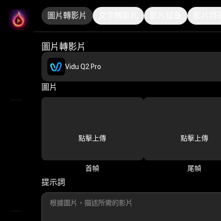
圖片轉影片
文字轉影片
影片延長
影片特
LitMedia
使用AI圖片轉影片技術為您的照片注入動態
圖片轉影片
首頁
Vidu Q2 Pro
無限畫布
圖片
探索
AI 影片
點擊上傳
點擊上傳
AI Audio
行銷工作室
首幀
尾幀
AI 圖片
提示詞
AI 分鏡腳本生成器