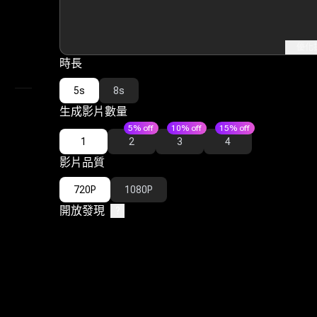
模仿
參考影片 AI
優化
時長
AI 影片編輯器
5s
8s
生成影片數量
我的作品庫
5% off
10% off
15% off
1
2
3
4
影片品質
720P
1080P
開放發現
?