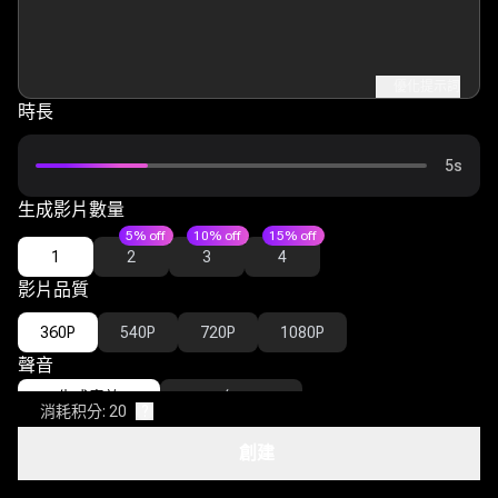
優化提示詞
時長
5s
生成影片數量
5% off
10% off
15% off
1
2
3
4
影片品質
360P
540P
720P
1080P
聲音
生成音效
無
消耗积分: 20
?
進階設定
創建