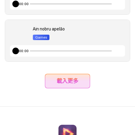
00:00
Ain nobru apelão
Games
00:00
載入更多