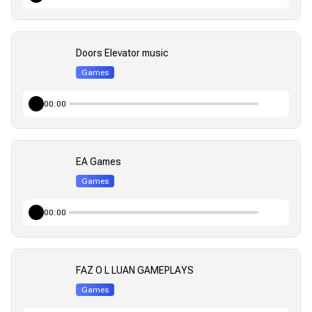
Doors Elevator music
Games
00:00
EA Games
Games
00:00
FAZ O L LUAN GAMEPLAYS
Games