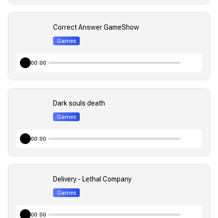
Correct Answer GameShow
Games
00:00
Dark souls death
Games
00:00
Delivery - Lethal Company
Games
00:00