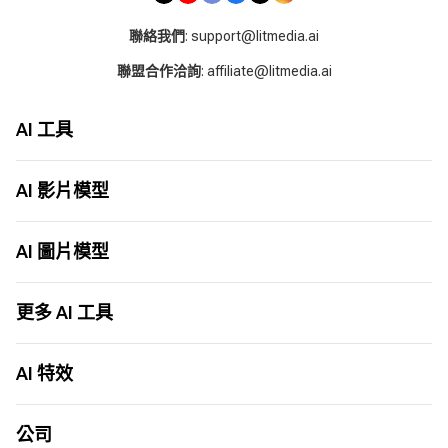
聯絡我們
: support@litmedia.ai
聯盟合作洽詢
: affiliate@litmedia.ai
AI 工具
AI 影片生成器
AI 音樂生成器
AI 影片模型
AI 翻唱生成器
Seed Audio 1.0
LitAI 5.5
圖片轉影片
Seedance 2.5
AI 圖片模型
文字轉影片
MiniMax H3
圖片轉圖片
Seedance 2.0
ChatGPT Images 2.0
文字轉圖片
Seedance 2.0 Mini
Nano Banana 2
更多 AI 工具
AI 影片動畫
Grok 1.5
Nano Banana
AI 影片延長
Happy Horse 1.0
Seedream 5.0
AI 電影製作工具
更多工具
Sora 2 Pro
Seedream 5.0 Pro
AI 世界盃歌曲
AI 特效
Veo 3.1
Seedream 4.5
AI 舞蹈生成器
Kling 3.0
Flux
AI 整人影片產生器
AI 親吻生成器
Wan AI
更多模型
AI TikTok 廣告生成器
AI 擁抱生成器
公司
Vidu Q3
AI 掌紋解讀