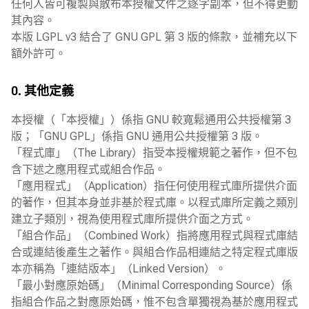
任何人皆可複製與散布本授權文件之逐字副本，但不得更動
其內容。
本版 LGPL v3 結合了 GNU GPL 第 3 版的條款，並補充以下
額外許可。
0. 其他定義
本授權（「本授權」）係指 GNU 較寬鬆通用公共授權第 3
版；「GNU GPL」係指 GNU 通用公共授權第 3 版。
「程式庫」（The Library）指受本授權規範之著作，但不包
含下述之應用程式或組合作品。
「應用程式」（Application）指任何使用程式庫所提供介面
的著作，但其本身並非基於程式庫。以程式庫所定義之類別
建立子類別，視為使用程式庫所提供介面之方式。
「組合作品」（Combined Work）指將應用程式與程式庫結
合或連結後產生之著作。與組合作品相連結之特定程式庫版
本亦稱為「連結版本」（Linked Version）。
「最小對應原始碼」（Minimal Corresponding Source）係
指組合作品之對應原始碼，惟不包含單獨視為基於應用程式