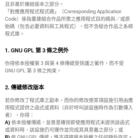
且非基於連結版本之部分。
「對應應用程式程式碼」（Corresponding Application
Code）係指重建組合作品所需之應用程式目的碼與／或原
始碼（包含必要資料與工具程式），但不含組合作品之系統
程式庫。
1. GNU GPL 第 3 條之例外
你得依本授權第 3 與第 4 條傳遞受保護之著作，而不受
GNU GPL 第 3 條之拘束。
2. 傳遞修改版本
若你修改了程式庫之副本，而你的修改使某項設施引用由應
用程式提供之函式或資料（非於呼叫該設施時作為引數傳入
者），你得：
A)
依本授權傳遞，並善意確保即使應用程式未提供該函式
或資料時，該設施仍可運作並完成其具意義之部分；或
B)
依 GNU GPL 傳遞，惟不得適用本授權之任何額外許可。