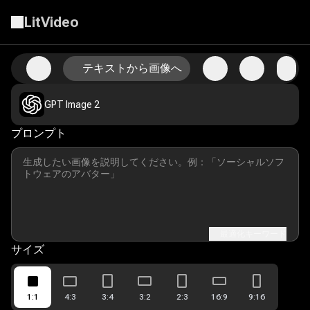
LitVideo
テキストから画像へ
テキストを美しいAI画像に変換
GPT Image 2
プロンプト
最適化キーワード
サイズ
1:1
4:3
3:4
3:2
2:3
16:9
9:16