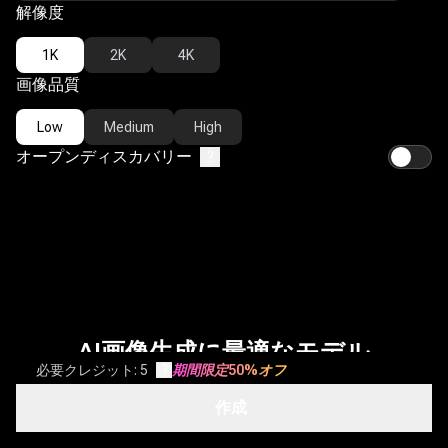
解像度
1K
2K
4K
画像品質
Low
Medium
High
オープンディスカバリー
?
AI画像生成に最適なモデル
必要クレジット: 5
?
期間限定50%オフ
LitVideoでは、楽しく、シンプルで、高コスパなAI画像モデルに注
作成
力しており、新モデルでコレクションを拡充し続けています。