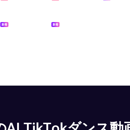
新着
新着
AI TikTokダンス