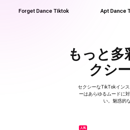
Forget Dance Tiktok
Apt Dance T
もっと多
クシ
セクシーなTikTokイ
ーはあらゆるムードに対
い。魅惑的
人気