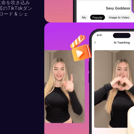
に命を吹き込み
質のTikTokダン
ード & シェ