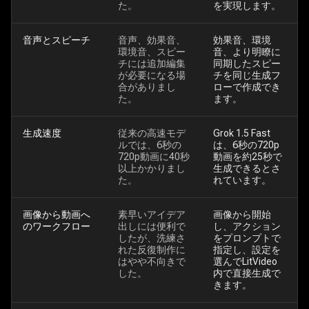
た。
を実現します。
音声とスピーチ
音声、効果音、
効果音、環境
環境音、スピー
音、より明瞭に
チには追加編集
同期したスピー
が必要になる場
チを同じ生成フ
合がありまし
ローで作成でき
た。
ます。
生成速度
従来の高速モデ
Grok 1.5 Fast
ルでは、6秒の
は、6秒の720p
720p動画に40秒
動画を約25秒で
以上かかりまし
生成できるとさ
た。
れています。
画像から動画へ
素早いアイデア
画像から開始
のワークフロー
出しには便利で
し、アクション
したが、洗練さ
をプロンプトで
れた反復制作に
指定し、設定を
はやや不向きで
選んでLitVideo
した。
内で直接生成で
きます。