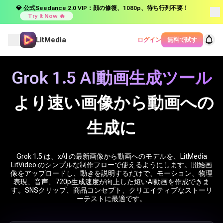
💎 公式Seedance 2.0 VIP：顔の修復、1080p、待ち行列不要！
Try It Now 🔥
LitMedia
ログイン
無料で試す
Grok 1.5 AI動画生成ツール
より速い画像から動画への
生成に
Grok 1.5 は、xAI の最新画像から動画へのモデルを、LitMedia
LitVideo のシンプルな制作フローで使えるようにします。開始画
像をアップロードし、動きを説明するだけで、モーション、物理
表現、音声、720p生成速度が向上した短いAI動画を作成できま
す。SNSクリップ、商品コンセプト、クリエイティブなストーリ
ーテストに最適です。