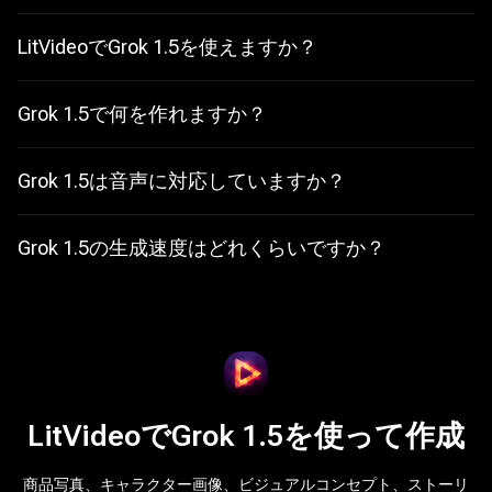
Grok 1.5は、開始画像とモーションプロンプトから短い動画を生成
するxAIの更新版画像から動画へのモデルです。モーション、物理
表現、音声、スピーチ、生成速度の向上に重点を置いています。
LitVideoでGrok 1.5を使えますか？
はい。LitVideoでは画像から動画へのワークフローを開き、Grok
1.5を選択して画像をアップロードし、プロンプトを入力してオン
ラインで動画を生成できます。
Grok 1.5で何を作れますか？
商品モーションテスト、キャラクターアニメーション、SNSクリ
ップ、広告コンセプト、ミーム、シネマティックなシーン下書
き、リファレンス画像からの素早いビジュアルストーリーテリン
Grok 1.5は音声に対応していますか？
グに役立ちます。
xAIによると、Video 1.5は効果音、環境音、会話の明瞭さ、アクシ
ョンとの同期など、音声とスピーチを改善しています。
Grok 1.5の生成速度はどれくらいですか？
xAIによると、Grok 1.5 Fastは6秒の720p動画を約25秒で生成で
き、従来モデルの40秒以上より高速です。
LitVideoでGrok 1.5を使って作成
商品写真、キャラクター画像、ビジュアルコンセプト、ストーリ