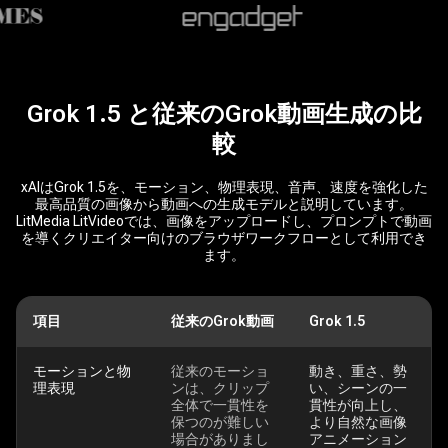
Grok 1.5 と従来のGrok動画生成の比
較
xAIはGrok 1.5を、モーション、物理表現、音声、速度を強化した
最高品質の画像から動画への生成モデルと説明しています。
LitMedia LitVideoでは、画像をアップロードし、プロンプトで動画
を導くクリエイター向けのブラウザワークフローとして利用でき
ます。
項目
従来のGrok動画
Grok 1.5
モーションと物
従来のモーショ
動き、重さ、勢
理表現
ンは、クリップ
い、シーンの一
全体で一貫性を
貫性が向上し、
保つのが難しい
より自然な画像
場合がありまし
アニメーション