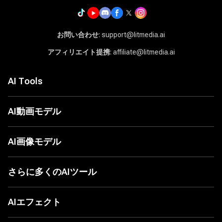
お問い合わせ
: support@litmedia.ai
アフィリエイト提携
: affiliate@litmedia.ai
AI Tools
AI動画ジェネレーター
AI音楽ジェネレーター
AI動画モデル
AIカバージェネレーター
Seed Audio 1.0
LitAI 5.5
画像から動画へ
Seedance 2.5
AI画像モデル
テキストから動画へ
MiniMax H3
画像から画像
Seedance 2.0
ChatGPT Images 2.0
テキストから画像
Seedance 2.0 Mini
Nano Banana 2
さらに多くのAIツール
AI動画アニメーション
Grok 1.5
Nano Banana
AI動画延長
Happy Horse 1.0
Seedream 5.0
AIムービーメーカー
さらに多くのツール
Sora 2 Pro
Seedream 5.0 Pro
AIワールドカップソング
AIエフェクト
Veo 3.1
Seedream 4.5
AIダンスジェネレーター
Kling 3.0
Flux
AIドッキリ動画ジェネレーター
AIキスジェネレーター