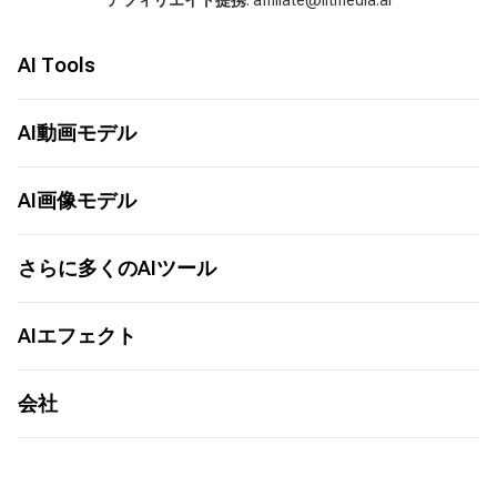
AI Tools
AI動画ジェネレーター
AI音楽ジェネレーター
AI動画モデル
AIカバージェネレーター
Seed Audio 1.0
LitAI 5.5
画像から動画へ
Seedance 2.5
AI画像モデル
テキストから動画へ
MiniMax H3
画像から画像
Seedance 2.0
ChatGPT Images 2.0
テキストから画像
Seedance 2.0 Mini
Nano Banana 2
さらに多くのAIツール
AI動画アニメーション
Grok 1.5
Nano Banana
AI動画延長
Happy Horse 1.0
Seedream 5.0
AIムービーメーカー
AIキスジェネレーター
Sora 2 Pro
Seedream 5.0 Pro
AIワールドカップソング
AIエフェクト
AIハグジェネレーター
Veo 3.1
Seedream 4.5
AIダンスジェネレーター
さらに多くのツール
Kling 3.0
Flux
AIドッキリ動画ジェネレーター
AIキスジェネレーター
Wan AI
さらに多くのモデル
AI TikTok広告クリエイター
AIダンスジェネレーター
会社
Vidu Q3
AI手相分析
AI写真復元
Vidu AI
AI TikTok動画生成
AIプロットジェネレーター
リソース
Kling AI 1.6
AI画像エディター
ジブリAIジェネレーター
ガイド
Jimeng AI
サウンドボード
AIセルフィージェネレーター
価格
Hailuo AI