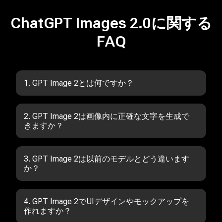
ChatGPT Images 2.0に関する
FAQ
1. GPT Image 2とは何ですか？
GPT Image 2は、テキスト描画、UI生成、全体的な画像
品質を改善するために設計されたOpenAI画像生成モデ
ルの次期バージョンです。
2. GPT Image 2は画像内に正確な文字を生成で
きますか？
はい。主要な改善点の一つがほぼ完璧なテキスト描画
で、ラベル、看板、UI要素を含む画像でも信頼して使え
ます。
3. GPT Image 2は以前のモデルとどう違います
か？
文字精度、レイアウトの一貫性、指示追従が改善され、
実際の制作用途により適しています。
4. GPT Image 2でUIデザインやモックアップを
作れますか？
はい。リアルなUIスクリーンショットやレイアウトを生