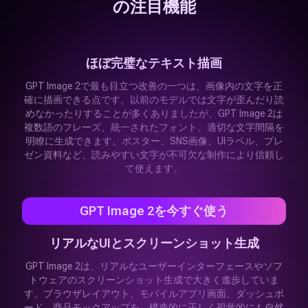
の注目機能
ほぼ完璧なテキスト描画
GPT Image 2で最も目立つ改善の一つは、画像内の文字を正
確に描画できる点です。以前のモデルでは文字が歪んだり読
めなかったりすることが多くありましたが、GPT Image 2は
複数語のフレーズ、統一されたフォント、適切な文字間隔を
明瞭に生成できます。ポスター、SNS画像、UIラベル、プレ
ゼン資料など、読みやすい文字が不可欠な制作により信頼し
て使えます。
GPT Image 2を今すぐ使う
リアルなUIとスクリーンショット生成
GPT Image 2は、リアルなユーザーインターフェースやソフ
トウェアのスクリーンショット生成で大きく進歩していま
す。ブラウザレイアウト、モバイルアプリ画面、ダッシュボ
ード、商品モックアップを、構造的に正しく視覚的にも自然