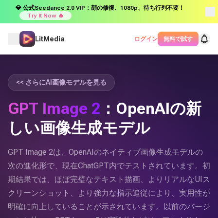
💎 公式Seedance 2.0 VIP：顔の修復、1080p、待ち行列不要！
Try It Now 🔥
LitMedia
ログイン
無料で試す
<< さらにAI画像モデルを見る
GPT Image 2
：OpenAIの新
しい画像生成モデル
GPT Image 2は、OpenAIのネイティブ画像生成モデルの
次の進化形で、現在ChatGPT内でテストされています。初
期結果では、ほぼ完璧なテキスト描画、よりリアルなUIス
クリーンショット、より強力な指示追従により、実用性が
明確に向上していることが示されています。以前のバージ