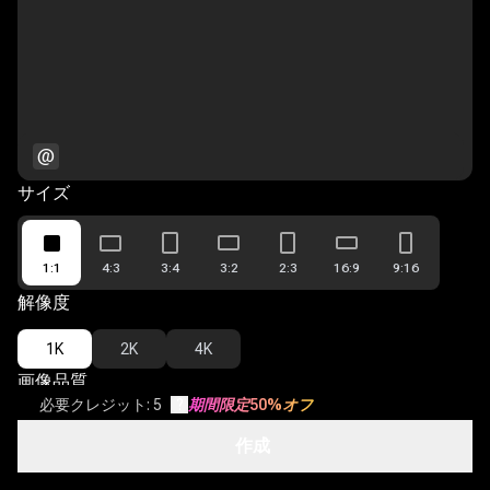
@
サイズ
1:1
4:3
3:4
3:2
2:3
16:9
9:16
解像度
1K
2K
4K
画像品質
必要クレジット: 5
?
期間限定50%オフ
Low
Medium
High
作成
オープンディスカバリー
?