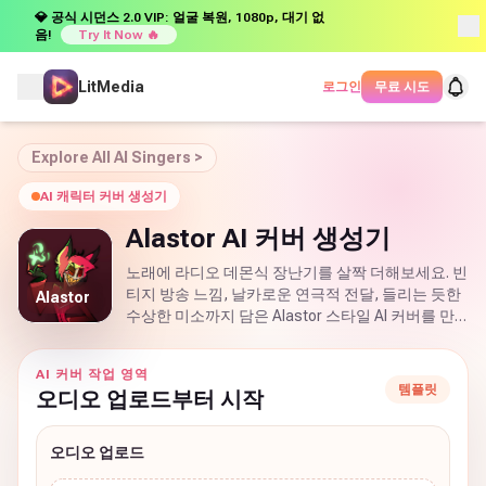
💎 공식 시던스 2.0 VIP: 얼굴 복원, 1080p, 대기 없
음!
Try It Now 🔥
LitMedia
로그인
무료 시도
Explore All AI Singers >
AI 캐릭터 커버 생성기
Alastor AI 커버 생성기
노래에 라디오 데몬식 장난기를 살짝 더해보세요. 빈
티지 방송 느낌, 날카로운 연극적 전달, 들리는 듯한
Alastor
수상한 미소까지 담은 Alastor 스타일 AI 커버를 만
들 수 있습니다.
AI 커버 작업 영역
템플릿
오디오 업로드부터 시작
오디오 업로드