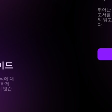
뛰어난
고서를
와 읽
다.
이드
석에 대
전하게
지 않습