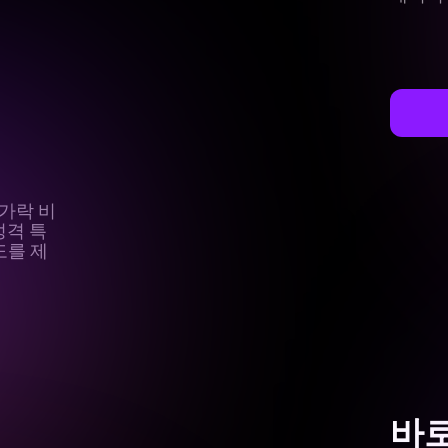
손가락 비
성격 특
도를 제
바로