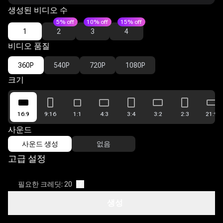
생성된 비디오 수
5% off
10% off
15% off
1
2
3
4
비디오 품질
360P
540P
720P
1080P
크기
16:9
9:16
1:1
4:3
3:4
3:2
2:3
21:9
사운드
사운드 생성
없음
고급 설정
필요한 크레딧: 20
?
생성