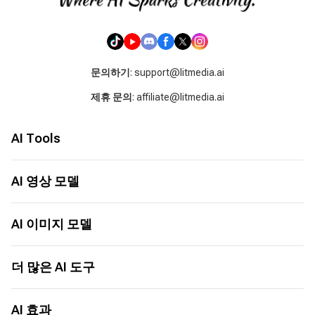
문의하기
: support@litmedia.ai
제휴 문의
: affiliate@litmedia.ai
AI Tools
AI 비디오 생성기
AI 음악 생성기
AI 영상 모델
AI 커버 생성기
Seed Audio 1.0
LitAI 5.5
이미지 → 비디오
Seedance 2.5
AI 이미지 모델
텍스트 → 비디오
MiniMax H3
이미지에서 이미지로
Seedance 2.0
ChatGPT Images 2.0
텍스트에서 이미지로
Seedance 2.0 Mini
Nano Banana 2
더 많은 AI 도구
AI 비디오 애니메이션
Grok 1.5
Nano Banana
AI 비디오 익스텐더
Happy Horse 1.0
Seedream 5.0
AI 영화 제작기
더 많은 도구
Sora 2 Pro
Seedream 5.0 Pro
AI 월드컵 노래
AI 효과