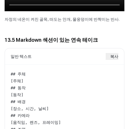
자정의 네온이 켜진 골목, 떠도는 안개, 물웅덩이에 반짝이는 반사.
13.5 Markdown 섹션이 있는 연속 테이크
일반 텍스트
복사
## 주체

[주체]

## 동작

[동작]

## 배경

[장소, 시간, 날씨]

## 카메라

[움직임, 렌즈, 프레이밍]
