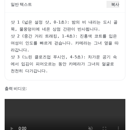
일반 텍스트
복사
샷 1 (넓은 설정 샷, 0-1초): 밤의 비 내리는 도시 골
목, 물웅덩이에 네온 상점 간판이 반사됩니다.

샷 2 (중간 거리 트래킹, 1-4초): 진홍색 코트를 입은 
여성이 인도를 빠르게 걷습니다. 카메라는 그녀 옆을 따
라갑니다.

샷 3 (느린 클로즈업 푸시인, 4-5초): 차가운 공기 속
에서 입김이 피어오르는 동안 카메라가 그녀의 얼굴로 
천천히 다가갑니다.
출력 비디오: