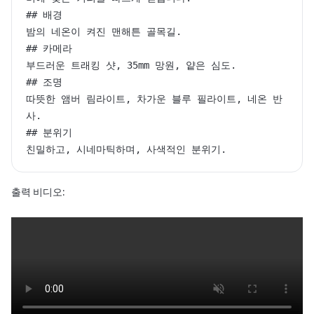
## 배경

밤의 네온이 켜진 맨해튼 골목길.

## 카메라

부드러운 트래킹 샷, 35mm 망원, 얕은 심도.

## 조명

따뜻한 앰버 림라이트, 차가운 블루 필라이트, 네온 반
사.

## 분위기

친밀하고, 시네마틱하며, 사색적인 분위기.
출력 비디오: