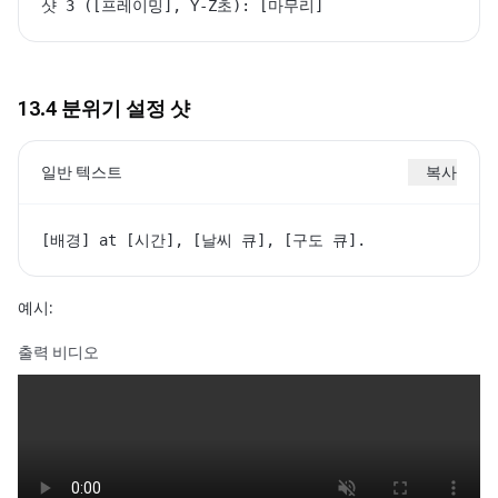
샷 3 ([프레이밍], Y-Z초): [마무리]
13.4 분위기 설정 샷
일반 텍스트
복사
[배경] at [시간], [날씨 큐], [구도 큐].
예시:
출력 비디오