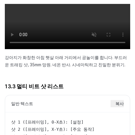
강아지가 화창한 아침 햇살 아래 거리에서 공놀이를 합니다. 부드러
운 트래킹 샷, 35mm 망원. 네온 반사. 시네마틱하고 친밀한 분위기.
13.3 멀티 비트 샷 리스트
일반 텍스트
복사
샷 1 ([프레이밍], 0-X초): [설정]

샷 2 ([프레이밍], X-Y초): [주요 동작]
