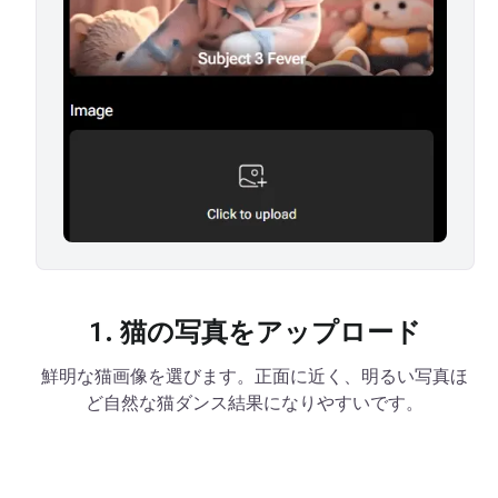
1. 猫の写真をアップロード
鮮明な猫画像を選びます。正面に近く、明るい写真ほ
ど自然な猫ダンス結果になりやすいです。