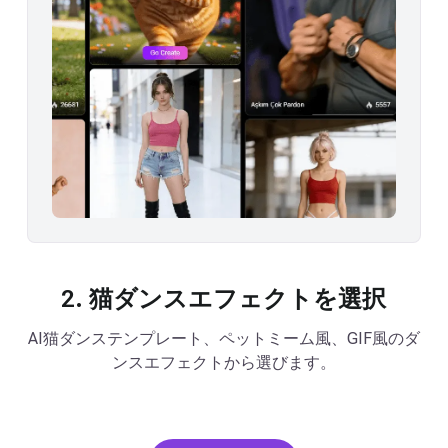
2. 猫ダンスエフェクトを選択
AI猫ダンステンプレート、ペットミーム風、GIF風のダ
ンスエフェクトから選びます。