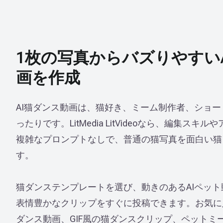
1枚の写真からバズりやすい
画を作成
AI猫ダンス動画は、猫好き、ミーム制作者、ショ
ったりです。LitMedia LitVideoなら、編集ス
複雑なプロンプトなしで、普通の猫写真を面白い猫
す。
猫ダンステンプレートを選び、動きのあるAIペッ
表情豊かなクリップをすぐに投稿できます。お気に
ダンス動画、GIF風の猫ダンスクリップ、ペットミ