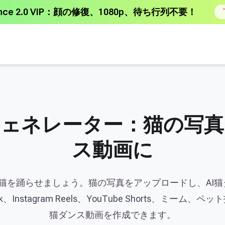
ance 2.0 VIP：顔の修復、1080p、待ち行列不要！
ジェネレーター：猫の写
ス動画に
itVideoで猫を踊らせましょう。猫の写真をアップロードし、A
、Instagram Reels、YouTube Shorts、ミーム
猫ダンス動画を作成できます。