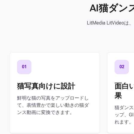
AI猫ダンス
LitMedia Li
01
02
猫写真向けに設計
面白
果
鮮明な猫の写真をアップロードし
て、表情豊かで楽しい動きの猫ダ
猫ダンス
ンス動画に変換できます。
ップ、G
れます。