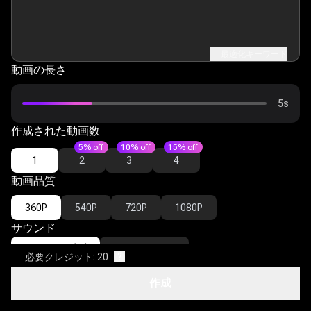
最適化キーワード
動画の長さ
5s
作成された動画数
5% off
10% off
15% off
1
2
3
4
動画品質
360P
540P
720P
1080P
サウンド
サウンドを生成
なし
必要クレジット: 20
?
詳細設定
作成