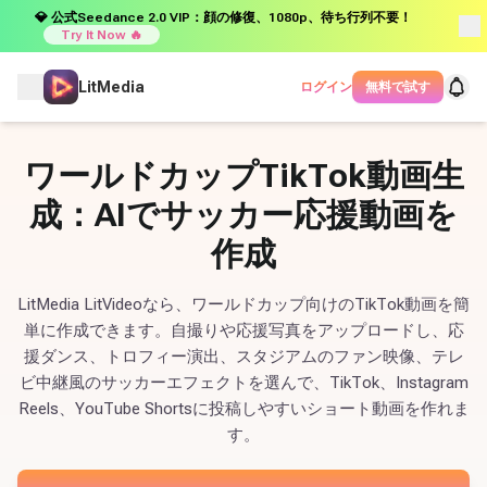
💎 公式Seedance 2.0 VIP：顔の修復、1080p、待ち行列不要！
Try It Now 🔥
LitMedia
ログイン
無料で試す
ワールドカップTikTok動画生
成：AIでサッカー応援動画を
作成
LitMedia LitVideoなら、ワールドカップ向けのTikTok動画を簡
単に作成できます。自撮りや応援写真をアップロードし、応
援ダンス、トロフィー演出、スタジアムのファン映像、テレ
ビ中継風のサッカーエフェクトを選んで、TikTok、Instagram
Reels、YouTube Shortsに投稿しやすいショート動画を作れま
す。