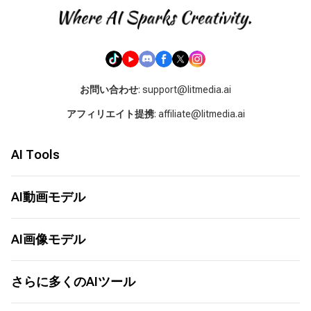
お問い合わせ
: support@litmedia.ai
アフィリエイト提携
: affiliate@litmedia.ai
AI Tools
AI動画ジェネレーター
AI音楽ジェネレーター
AI動画モデル
AIカバージェネレーター
Seed Audio 1.0
LitAI 5.5
画像から動画へ
Seedance 2.5
AI画像モデル
テキストから動画へ
MiniMax H3
画像から画像
Seedance 2.0
ChatGPT Images 2.0
テキストから画像
Seedance 2.0 Mini
Nano Banana 2
さらに多くのAIツール
AI動画アニメーション
Grok 1.5
Nano Banana
AI動画延長
Happy Horse 1.0
Seedream 5.0
AIムービーメーカー