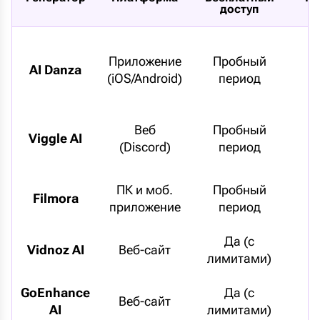
доступ
Приложение
Пробный
AI Danza
⭐
(iOS/Android)
период
Веб
Пробный
Viggle AI
(Discord)
период
ПК и моб.
Пробный
Filmora
приложение
период
Да (с
Vidnoz AI
Веб-сайт
лимитами)
GoEnhance
Да (с
Веб-сайт
AI
лимитами)