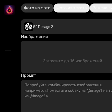
Фото из фото
Фото из текста
Замена л
LitMedia
Переосмысление визуалов с помощью ИИ из
Главная
GPT Image 2
Бесконечный холст
Изображение
Обзор
Загрузите до
16
изображений
ИИ видео
AI Audio
Промпт
Маркетинговая студия
ИИ изображения
AI-генератор сторибордов