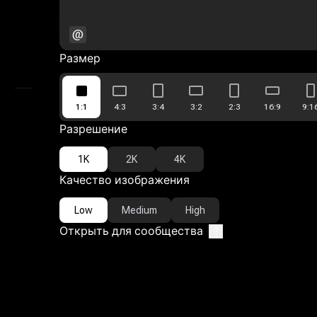
Мимик
@
Видео-референс
Размер
AI видеоредактор
1:1
4:3
3:4
3:2
2:3
16:9
9:1
Моя библиотека
Разрешение
1K
2K
4K
Качество изображения
Low
Medium
High
Открыть для сообщества
?