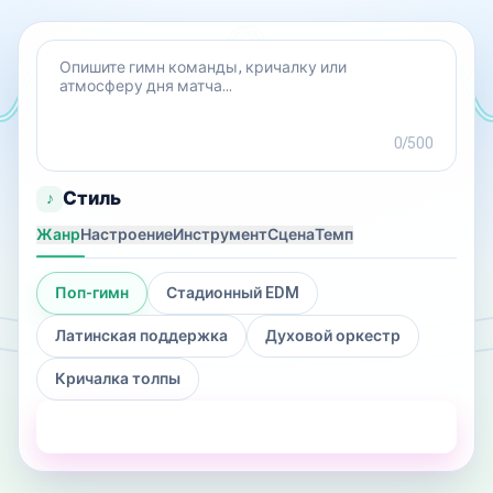
0/500
Стиль
♪
Жанр
Настроение
Инструмент
Сцена
Темп
Поп-гимн
Стадионный EDM
Латинская поддержка
Духовой оркестр
Кричалка толпы
Создать мою песню