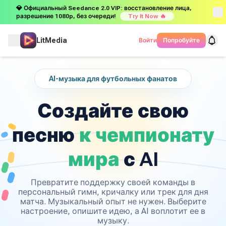
💎 Официальный Seedance 2.0 VIP: восстановление лица,
разрешение 1080p, без очереди!
Try It Now 🔥
LitMedia
Войти
Попробуйте
AI-музыка для футбольных фанатов
Создайте свою
песню
к чемпионату
мира
с AI
Превратите поддержку своей команды в
персональный гимн, кричалку или трек для дня
матча. Музыкальный опыт не нужен. Выберите
настроение, опишите идею, а AI воплотит ее в
музыку.