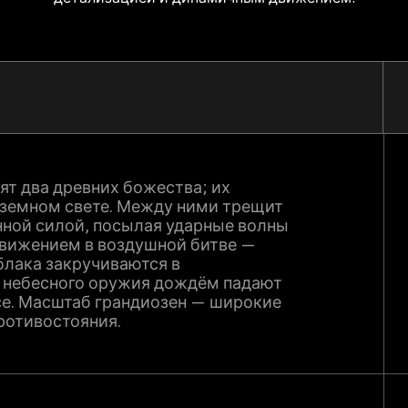
т два древних божества; их
еземном свете. Между ними трещит
нной силой, посылая ударные волны
 движением в воздушной битве —
блака закручиваются в
 небесного оружия дождём падают
се. Масштаб грандиозен — широкие
ротивостояния.