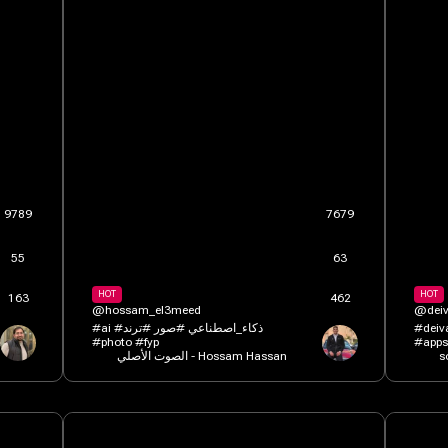
9789
7679
55
63
HOT
HOT
163
462
@hossam_el3meed
@deiv
#ai #ذكاء_اصطناعي #صور #ترند
#deivapps #appsgrat
#photo #fyp
الصوت الأصلي - Hossam Hassan
s