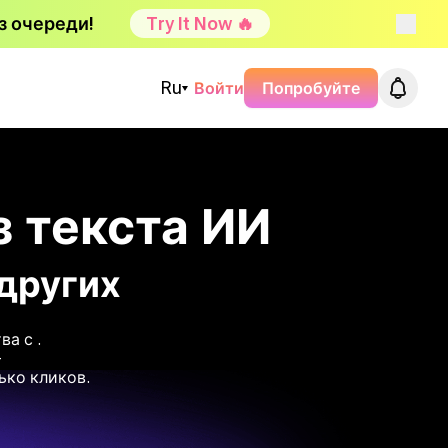
з очереди!
Try It Now 🔥
Ru
Войти
Попробуйте
з текста ИИ
и других
тва с
.
—
ько кликов.