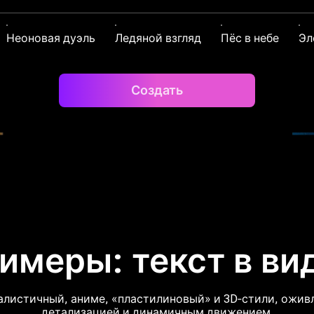
Неоновая дуэль
Ледяной взгляд
Пёс в небе
Эл
Создать
имеры: текст в ви
еалистичный, аниме, «пластилиновый» и 3D‑стили, ожив
детализацией и динамичным движением.