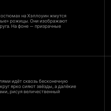
 костюмах на Хэллоуин жмутся
шные» рожицы. Они изображают
друга. На фоне — призрачные
лями идёт сквозь бесконечную
круг ярко сияют звёзды, а далёкие
ми, рисуя величественный