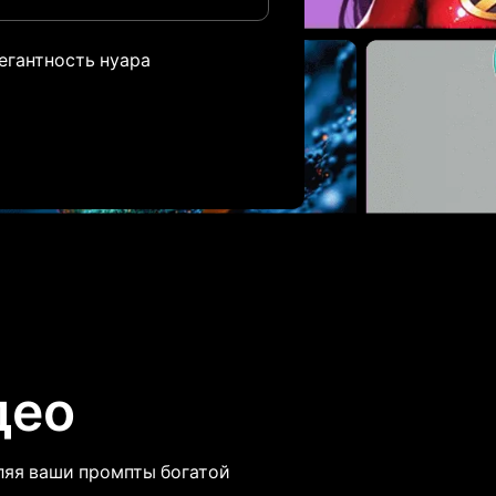
егантность нуара
део
ляя ваши промпты богатой