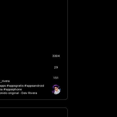
3304
29
151
_rivera
is #appsandroid
#appsia #appsiphone
onido original - Deiv Rivera