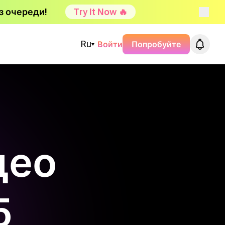
з очереди!
Try It Now 🔥
Ru
Войти
Попробуйте
део
5