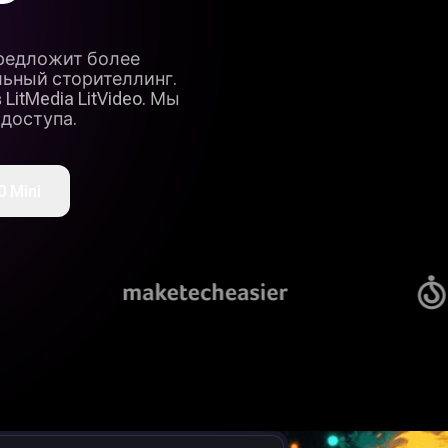
предложит более
льный сторителлинг.
itMedia LitVideo. Мы
 доступа.
 Mini