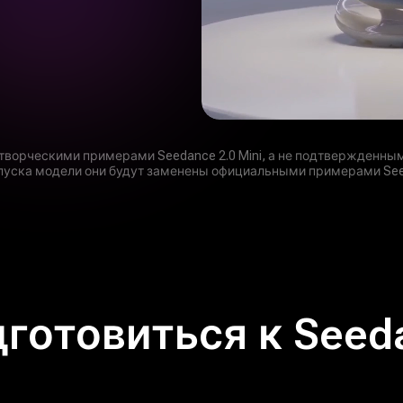
творческими примерами Seedance 2.0 Mini, а не подтвержденными
пуска модели они будут заменены официальными примерами Seed
готовиться к Seed