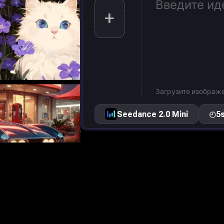
+
Загрузите изображе
Seedance 2.0 Mini
◴
5