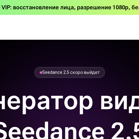
 VIP: восстановление лица, разрешение 1080p, бе
Seedance 2.5 скоро выйдет
нератор ви
Seedance 2.