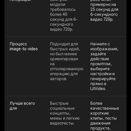
модели
примерно на
требовалось
25 секунд для
более 40
6-секундного
секунд для 6-
видео 720p.
секундного
видео 720p.
Процесс
Подходил для
Начните с
image-to-video
быстрых идей,
изображения,
но был менее
задайте
ориентирован
действие
на
промптом,
отполированную
выберите
итерацию для
настройки и
авторов.
генерируйте
прямо в
LitVideo.
Лучше всего
Быстрые
Более
для
социальные
качественные
концепты,
короткие
мемы и легкие
клипы, тесты
видеотесты.
движения
продукта,