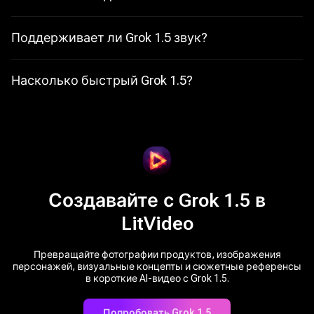
Он подходит для тестов движения продукта, анимации
персонажей, социальных клипов, рекламных концептов,
мемов, кинематографичных сцен и быстрого визуального
Поддерживает ли Grok 1.5 звук?
сторителлинга по референсу.
По словам xAI, Video 1.5 улучшает звук и речь, включая
звуковые эффекты, атмосферу, четкость диалога и
синхронизацию с действием.
Насколько быстрый Grok 1.5?
xAI сообщает, что Grok 1.5 Fast может создавать 6-
секундные видео 720p примерно за 25 секунд, тогда как
предыдущей модели требовалось более 40 секунд.
Создавайте с Grok 1.5 в
LitVideo
Превращайте фотографии продуктов, изображения
персонажей, визуальные концепты и сюжетные референсы
в короткие AI-видео с Grok 1.5.
Попробовать Grok 1.5