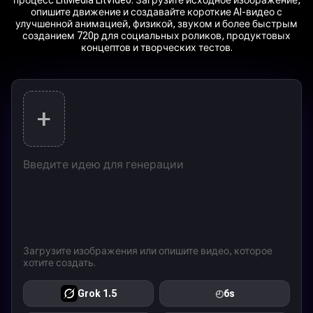
процесс LitMedia LitVideo. Загрузите исходное изображение,
опишите движение и создавайте короткие AI-видео с
улучшенной анимацией, физикой, звуком и более быстрым
созданием 720p для социальных роликов, продуктовых
концептов и творческих тестов.
+
Загрузите изображения или опишите видео, которое
хотите создать.
Grok 1.5
◴
6s