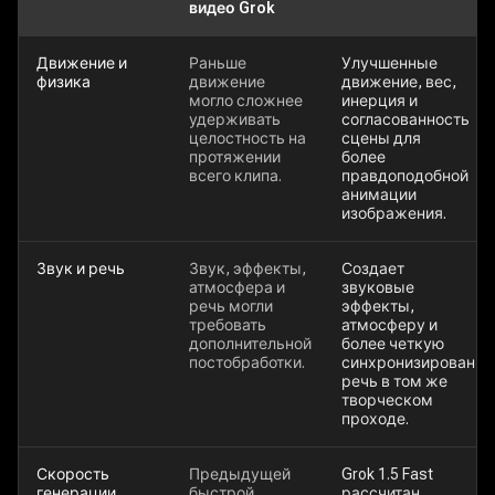
видео Grok
Движение и
Раньше
Улучшенные
физика
движение
движение, вес,
могло сложнее
инерция и
удерживать
согласованность
целостность на
сцены для
протяжении
более
всего клипа.
правдоподобной
анимации
изображения.
Звук и речь
Звук, эффекты,
Создает
атмосфера и
звуковые
речь могли
эффекты,
требовать
атмосферу и
дополнительной
более четкую
постобработки.
синхронизированн
речь в том же
творческом
проходе.
Скорость
Предыдущей
Grok 1.5 Fast
генерации
быстрой
рассчитан