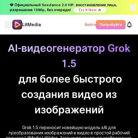
💎 Официальный Seedance 2.0 VIP: восстановление лица,
разрешение 1080p, без очереди!
Try It Now 🔥
LitMedia
Войти
Попробуйте
AI-видеогенератор Grok
1.5
для более быстрого
создания видео из
изображений
Grok 1.5 переносит новейшую модель xAI для
преобразования изображений в видео в простой рабочий