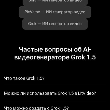
Sora — ИИ генератор видео
PixVerse — ИИ генератор видео
Grok — ИИ генератор видео
Частые вопросы об AI-
видеогенераторе Grok 1.5
Что такое Grok 1.5?
Grok 1.5 — обновленная модель xAI для генерации коротких
видео из исходного изображения и промпта движения. Она
делает акцент на улучшении движения, физики, звука, речи
Можно ли использовать Grok 1.5 в LitVideo?
и скорости генерации.
Да. В LitVideo можно открыть процесс image-to-video,
выбрать Grok 1.5, загрузить изображение, ввести промпт и
сгенерировать видео онлайн.
Что можно создать с Grok 1.5?