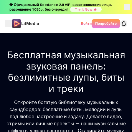
💎 Официальный Seedance 2.0 VIP: восстановление лица,
разрешение 1080p, без очереди!
Try It Now 🔥
LitMedia
Войти
Попробуйте
Бесплатная музыкальная
звуковая панель:
безлимитные лупы, биты
и треки
Откройте богатую библиотеку музыкальных
саундбордов: бесплатные биты, мелодии и лупы
под любое настроение и задачу. Делаете видео,
стримы или личные проекты — наши музыкальные
эффекты усилят ваш контент. Скачивайте музыку