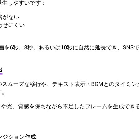
発生しやすいです：
裕がない
わせにくい
動画を6秒、8秒、あるいは10秒に自然に延長でき、SN
出
のスムーズな移行や、テキスト表示・BGMとのタイミン
す。
動きや光、質感を保ちながら不足したフレームを生成でき
ンジション作成