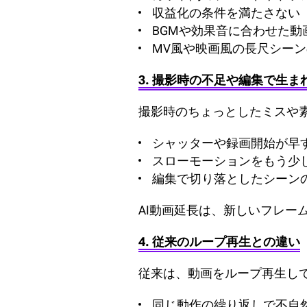
収益化の条件を満たさない
BGMや効果音に合わせた動
MV風や映画風の長尺シー
3. 撮影時の不足や編集で生
撮影時のちょっとしたミスや素
シャッターや録画開始が早
スローモーションをもう少
編集で切り落としたシーン
AI動画延長は、新しいフレ
4. 従来のループ再生との違い
従来は、動画をループ再生し
同じ動作の繰り返しで不自