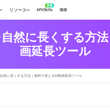
新着
リソース
API/Skills
価格
を自然に長くする方法
画延長ツール
を自然に長くする方法｜無料で使えるAI動画延長ツール