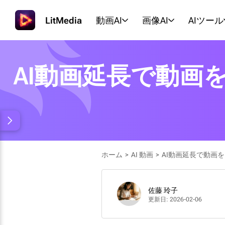
LitMedia
動画AI
画像AI
AIツール
AI動画延長で動画
ホーム
>
AI 動画
>
AI動画延長で動画
佐藤 玲子
更新日: 2026-02-06