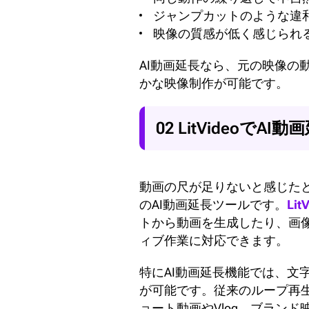
ジャンプカットのような違
映像の質感が低く感じられ
AI動画延長なら、元の映像
かな映像制作が可能です。
02 LitVideo
動画の尺が足りないと感じたと
のAI動画延長ツールです。
Lit
トから動画を生成したり、画
ィブ作業に対応できます。
特にAI動画延長機能では、
が可能です。従来のループ再
ョート動画やVlog、ブラン