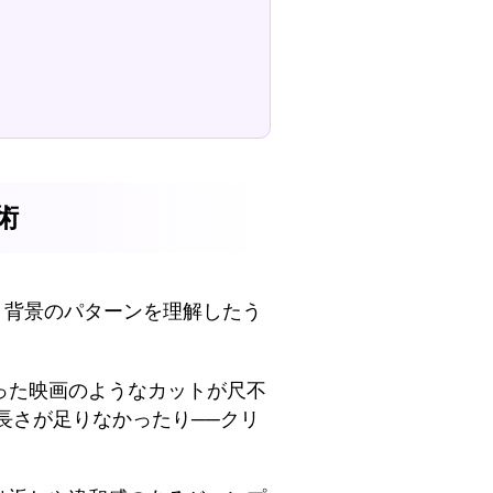
術
・質感・背景のパターンを理解したう
。
った映画のようなカットが尺不
に長さが足りなかったり──クリ