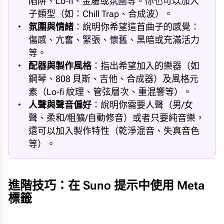
陷阱、Lo-fi、金屬或氛圍等。你也可以加入
子類型（如：Chill Trap、合成波）。
氛圍與情緒
：說明你希望這首曲子的感覺：
傷感、亢奮、緊張、懷舊、黑暗或充滿活力
等。
配器與製作風格
：指出希望加入的樂器（如
鋼琴、808 貝斯、吉他、合成器）及風格元
素（Lo-fi 紋理、管弦層次、重混響等）。
人聲與聲音偏好
：說明你需要人聲（男/女
聲、柔和/粗獷/自動修音）或者只要純音樂，
還可以加入製作特性（乾淨混音、失真音色
等）。
進階技巧：在 Suno 提示中使用 Meta
標籤