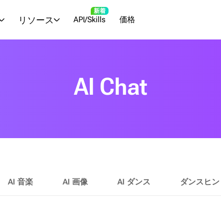
新着
リソース
API/Skills
価格
AI Chat
AI 音楽
AI 画像
AI ダンス
ダンスヒン