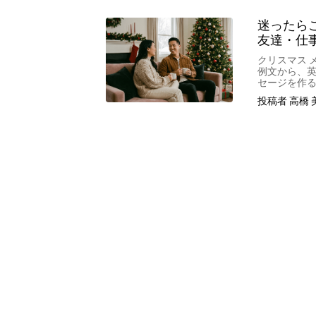
迷ったら
友達・仕
クリスマス 
例文から、英
セージを作
投稿者 高橋 