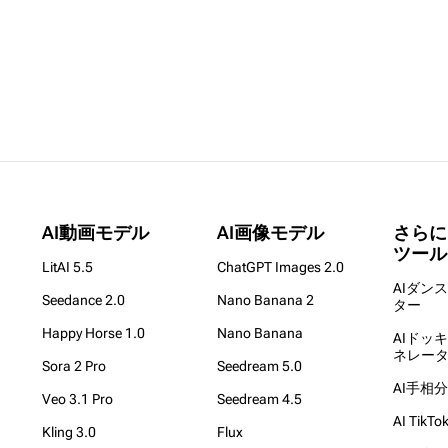
AI動画モデル
AI画像モデル
さらに
ツール
LitAI 5.5
ChatGPT Images 2.0
AIダン
Seedance 2.0
Nano Banana 2
ター
Happy Horse 1.0
Nano Banana
AIドッ
ネレー
Sora 2 Pro
Seedream 5.0
AI手相
Veo 3.1 Pro
Seedream 4.5
AI Tik
Kling 3.0
Flux