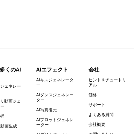
多くのAI
AIエフェクト
会社
AIキスジェネレータ
ヒント＆チュートリ
ー
アル
スジェネレー
AIダンスジェネレー
価格
ター
キリ動画ジェ
サポート
ター
AI写真復元
よくある質問
分析
AIプロットジェネレ
会社概要
ーター
Tok動画生成