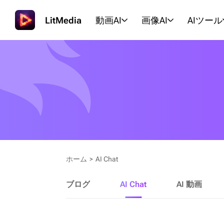
LitMedia
動画AI
画像AI
AIツール
ホーム
>
AI Chat
ブログ
AI Chat
AI 動画