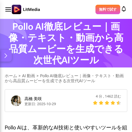
LitMedia
無料で試す
Pollo AI徹底レビュー｜画
像・テキスト・動画から高
品質ムービーを生成できる
次世代AIツール
ホーム
>
AI 動画
>
Pollo AI徹底レビュー｜画像・テキスト・動画
から高品質ムービーを生成できる次世代AIツール
4 分
,
1462 読む
高橋 美咲
更新日: 2025-10-29
Pollo AIは、革新的なAI技術と使いやすいツールを組