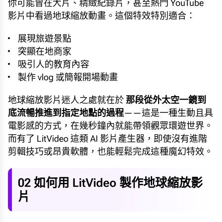
你可能曾在大片、精緻紀錄片，甚至熱門 YouTube
影片中看過地球縮放動畫。這個特效特別適合：
展現旅遊景點
突顯在地商家
吸引人的教育內容
製作 vlog 或簡報開場動畫
地球縮放影片迷人之處就在於
那段從外太空一鏡到
底流暢推進到指定地點的過程
——這是一種生動且具
電影感的方式，在幾秒鐘內就能帶領觀眾環遊世界。
而有了 LitVideo 這類 AI 影片產生器，即使沒有進階
剪輯技巧或昂貴軟體，也能輕鬆完成這種魔幻特效。
02 如何用 LitVideo 製作地球縮放影
片