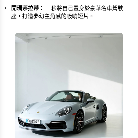
開瑪莎拉蒂：
一秒將自己置身於豪華名車駕駛
座，打造夢幻主角感的吸睛短片。